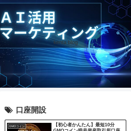
kenta blog
口座開設
【初心者かんたん】最短10分
GMOコイン
GMOコイン暗号資産取引所口座