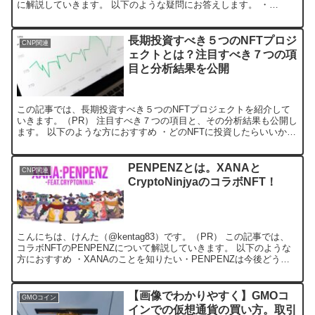
に解説していきます。 以下のような疑問にお答えします。 ・
Sakura no Sumai（サク...
長期投資すべき５つのNFTプロジ
CNP関連
ェクトとは？注目すべき７つの項
目と分析結果を公開
この記事では、長期投資すべき５つのNFTプロジェクトを紹介して
いきます。（PR） 注目すべき７つの項目と、その分析結果も公開し
ます。 以下のような方におすすめ ・どのNFTに投資したらいいか迷
っている・優良NFTプロジェクトの見極め方を知り...
PENPENZとは。XANAと
CNP関連
CryptoNinjyaのコラボNFT！
こんにちは、けんた（@kentag83）です。（PR） この記事では、
コラボNFTのPENPENZについて解説していきます。 以下のような
方におすすめ ・XANAのことを知りたい・PENPENZは今後どうな
っていくのか知りたい・今からPEN...
【画像でわかりやすく】GMOコ
GMOコイン
インでの仮想通貨の買い方。取引