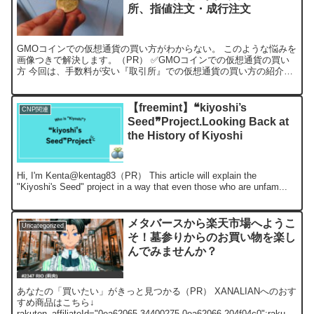
所、指値注文・成行注文
GMOコインでの仮想通貨の買い方がわからない。 このような悩みを
画像つきで解決します。（PR） ✅GMOコインでの仮想通貨の買い
方 今回は、手数料が安い『取引所』での仮想通貨の買い方の紹介で
す。 注文方法には指値注文と成行注文があります。 ...
【freemint】❝kiyoshi’s
CNP関連
Seed❞Project.Looking Back at
the History of Kiyoshi
Hi, I'm Kenta@kentag83（PR） This article will explain the
"Kiyoshi's Seed" project in a way that even those who are unfam...
メタバースから楽天市場へようこ
Uncategorized
そ！墓参りからのお買い物を楽し
んでみませんか？
あなたの「買いたい」がきっと見つかる（PR） XANALIANへのおす
すめ商品はこちら↓
rakuten_affiliateId="0ea62065.34400275.0ea62066.204f04c0";rakute