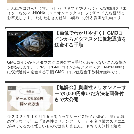
こんにちはけんたです。（PR） たむたむさんってどんな動画クリエ
イターなの？UNIONX（ユニオンエックス）って何？ そんな疑問に
お答えします。 たむたむさんはNFT界隈における貴重な動画クリエ
イターです。 そもそも、日本でNFTを持ってい...
【画像でわかりやすく】GMOコ
GMOコイン
インからメタマスクに仮想通貨を
送金する手順
GMOコインからメタマスクに送金する手順がわからない こんな悩み
を解決します。（PR） ✅GMOコインからメタマスク（MetaMask）
に仮想通貨を送金する手順 GMOコインは送金手数料が無料です。
ほかの仮想通貨取引所にはなかなか無いメリ...
【無課金】資産性ミリオンアーサ
NFT
ーで5,000円稼いだ方法を画像付
きで大公開
※２０２４年１０月１５日をもってサービス終了が決定。 最近話題
のブラウザゲーム「資産性ミリオンアーサー」 有名企業のスクエニ
がやってるので怪しいものではありません。 もちろん無料で始めら
れます。 ４月23日からはじめて１０日間で5,000円...