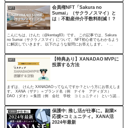
会員権NFT「Sakura no
NFT
Sumai」（サクラノスマイ）と
は：不動産仲介手数料削減！？
こんにちは、けんた（@kentag83）です。 この記事では、Sakura
no Sumai（サクラノスマイ）について、NFT初心者でもわかるよう
に解説していきます。 以下のような疑問にお答えします。 ・
Sakura no Sumai（サク...
【特典あり】XANADAO MVPに
NFT
投票する方法
まずは、 けんた XANADAOってなんですか？という方にお答えしま
す。 XANA（ザナ）＝ブランド名（例 ナイキ アディダス）
DAO（ダオ）＝集団（例 会社 学校 コミュニティ） という認識
でOKです。 XANADAOは、 XANAのフ...
保護中: 推し活が仕事に。副業×
XANA
応援×コミュニティ。XANA活
2024年最新