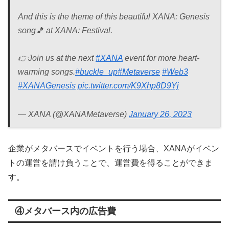
And this is the theme of this beautiful XANA: Genesis
song🎵 at XANA: Festival.
👉Join us at the next
#XANA
event for more heart-
warming songs.
#buckle_up
#Metaverse
#Web3
#XANAGenesis
pic.twitter.com/K9Xhp8D9Yj
— XANA (@XANAMetaverse)
January 26, 2023
企業がメタバースでイベントを行う場合、XANAがイベン
トの運営を請け負うことで、運営費を得ることができま
す。
④メタバース内の広告費