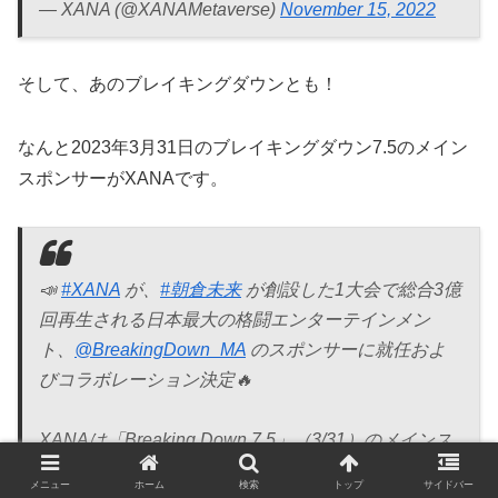
— XANA (@XANAMetaverse)
November 15, 2022
そして、あのブレイキングダウンとも！
なんと2023年3月31日のブレイキングダウン7.5のメイン
スポンサーがXANAです。
📣
#XANA
が、
#朝倉未来
が創設した1大会で総合3億
回再生される日本最大の格闘エンターテインメン
ト、
@BreakingDown_MA
のスポンサーに就任およ
びコラボレーション決定🔥
XANAは「Breaking Down 7.5」（3/31）のメインス
ポンサーになり、
#メタバース
で戦えるコラボ
メニュー
ホーム
検索
トップ
サイドバー