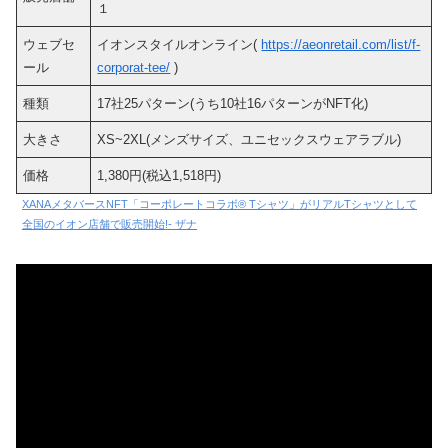
１
ウェブセ
イオンスタイルオンライン(
https://aeonretail.com/list/f-
ール
corporat-tee/
)
種類
17社25パターン(うち10社16パターンがNFT化)
大きさ
XS~2XL(メンズサイズ、ユニセックスウェアラブル)
価格
1,380円(税込1,518円)
XANAメタバースNFT「コーポレートコラボ® Tシャツ」がリアルTシャツとして
全国のイオン店舗で販売開始!- ザナ