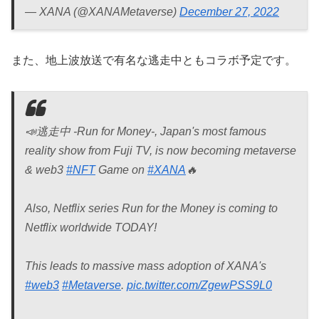
— XANA (@XANAMetaverse)
December 27, 2022
また、地上波放送で有名な逃走中ともコラボ予定です。
📣逃走中 -Run for Money-, Japan's most famous
reality show from Fuji TV, is now becoming metaverse
& web3
#NFT
Game on
#XANA
🔥
Also, Netflix series Run for the Money is coming to
Netflix worldwide TODAY!
This leads to massive mass adoption of XANA's
#web3
#Metaverse
.
pic.twitter.com/ZgewPSS9L0