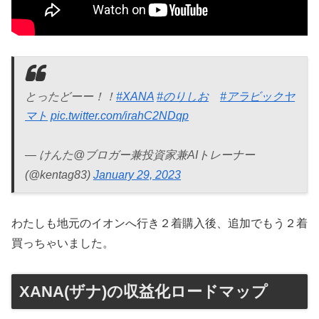
とったどーー！！
#XANA
#のりしお
#アラビックヤ
マト
pic.twitter.com/irahC2NDqp
— けんた@ブロガー兼投資家兼AIトレーナー
(@kentag83)
January 29, 2023
わたしも地元のイオンへ行き２着購入後、追加でもう２着
買っちゃいました。
XANA(ザナ)の収益化ロードマップ