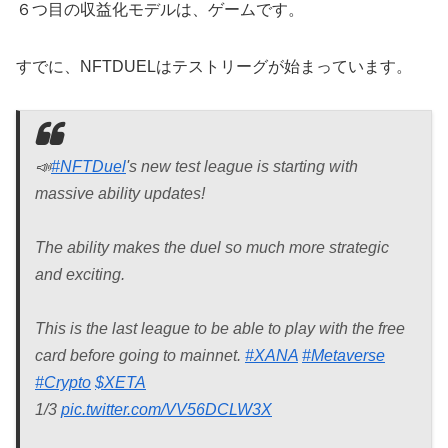
６つ目の収益化モデルは、ゲームです。
すでに、NFTDUELはテストリーグが始まっています。
📣
#NFTDuel
's new test league is starting with
massive ability updates!
The ability makes the duel so much more strategic
and exciting.
This is the last league to be able to play with the free
card before going to mainnet.
#XANA
#Metaverse
#Crypto
$XETA
1/3
pic.twitter.com/VV56DCLW3X