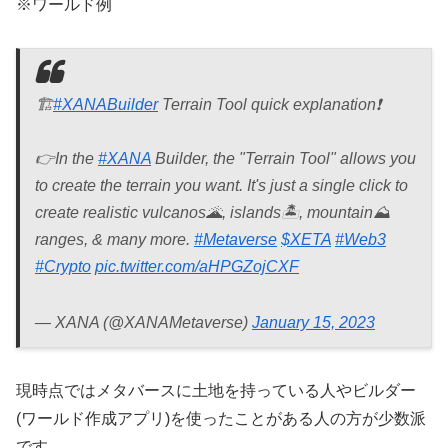
※ワールド例
🏗️
#XANABuilder
Terrain Tool quick explanation❗️
👉In the
#XANA
Builder, the "Terrain Tool" allows you
to create the terrain you want. It's just a single click to
create realistic vulcanos🌋, islands🏝️, mountain⛰️
ranges, & many more.
#Metaverse
$XETA
#Web3
#Crypto
pic.twitter.com/aHPGZojCXF
— XANA (@XANAMetaverse)
January 15, 2023
現時点ではメタバースに土地を持っている人やビルダー
(ワールド作成アプリ)を使ったことがある人の方が少数派
です。