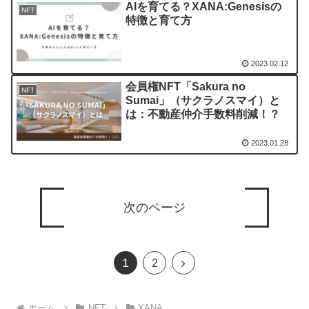
AIを育てる？XANA:Genesisの
NFT
特徴と育て方
2023.02.12
会員権NFT「Sakura no
NFT
Sumai」（サクラノスマイ）と
は：不動産仲介手数料削減！？
2023.01.28
次のページ
1
次
2
へ
ホーム
NFT
XANA