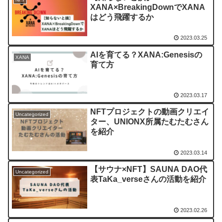
XANA×BreakingDownでXANA
はどう飛躍するか
2023.03.25
AIを育てる？XANA:Genesisの
XANA
育て方
2023.03.17
NFTプロジェクトの動画クリエイ
Uncategorized
ター、UNIONX所属たむたむさん
を紹介
2023.03.14
【サウナ×NFT】SAUNA DAO代
Uncategorized
表TaKa_verseさんの活動を紹介
2023.02.26