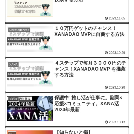
2023.11.05
１０万円ゲットのチャンス！
Uncategorized
XANADAO MVPに自薦する方法
2023.10.29
４ステップで毎月３０００円のチ
XANA
ャンス！XANADAO MVP を推薦
する方法
2023.10.28
保護中: 推し活が仕事に。副業×
XANA
応援×コミュニティ。XANA活
2024年最新
2023.10.13
【知らないと損】
NFT