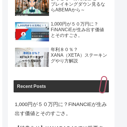
ブレイキングダウン見るな
らABEMAから～
1,000円が５０万円に？
FiNANCiEが生み出す価値
とそのすごさ。
年利８０％？
XANA（XETA）ステーキン
グやり方解説
Recent Posts
1,000円が５０万円に？FiNANCiEが生み
出す価値とそのすごさ。