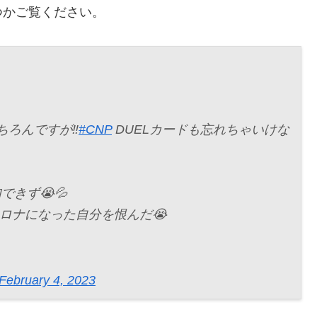
つかご覧ください。
ちろんですが‼️
#CNP
DUELカードも忘れちゃいけな
きず😭💦
コロナになった自分を恨んだ😭
February 4, 2023