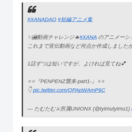
#XANADAO
#短編アニメ集
✨🎦動画チャレンジ🔥
#XANA
のアニメーシ
これまで宣伝動画など何点か作成しましたが
1話ずつは短いですが、よければ見てね💕
⭐️⭐️『PENPENZ襲来-part1-』⭐️⭐️
👇
pic.twitter.com/QPApWAmP6C
— たむたむ⚔所属UNIONX (@tyimutyimu1)