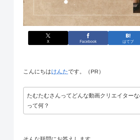
X
Facebook
はてブ
こんにちは
けんた
です。（PR）
たむたむさんってどんな動画クリエイターなの
って何？
そんな疑問にお答えします。