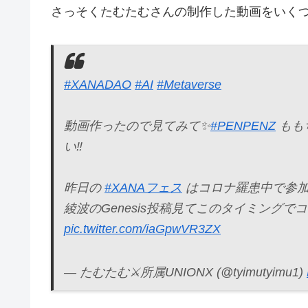
さっそくたむたむさんの制作した動画をいく
#XANADAO
#AI
#Metaverse
動画作ったので見てみて✨
#PENPENZ
もも
い‼️
昨日の
#XANAフェス
はコロナ羅患中で参加で
綾波のGenesis投稿見てこのタイミングで
pic.twitter.com/iaGpwVR3ZX
— たむたむ⚔所属UNIONX (@tyimutyimu1)