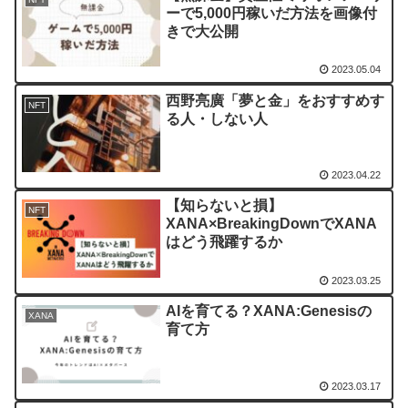
ーで5,000円稼いだ方法を画像付
きで大公開
2023.05.04
西野亮廣「夢と金」をおすすめす
NFT
る人・しない人
2023.04.22
【知らないと損】
NFT
XANA×BreakingDownでXANA
はどう飛躍するか
2023.03.25
AIを育てる？XANA:Genesisの
XANA
育て方
2023.03.17