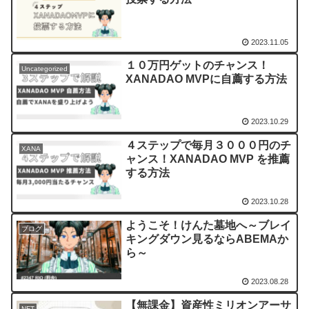
2023.11.05
１０万円ゲットのチャンス！
Uncategorized
XANADAO MVPに自薦する方法
2023.10.29
４ステップで毎月３０００円のチ
XANA
ャンス！XANADAO MVP を推薦
する方法
2023.10.28
ようこそ！けんた墓地へ～ブレイ
ブログ
キングダウン見るならABEMAか
ら～
2023.08.28
【無課金】資産性ミリオンアーサ
NFT