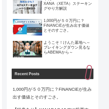
XANA（XETA）ステーキン
グやり方解説
1,000円が５０万円に？
FiNANCiEが生み出す価値
とそのすごさ。
ようこそ！けんた墓地へ～
ブレイキングダウン見るな
らABEMAから～
Recent Posts
1,000円が５０万円に？FiNANCiEが生み
出す価値とそのすごさ。