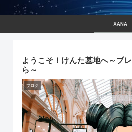
XANA
ようこそ！けんた墓地へ～ブレ
ら～
ブログ