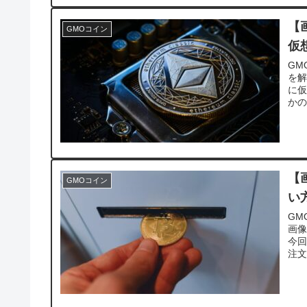
【
GMOコイン
仮
GM
を解
に仮
かの
【
GMOコイン
い
GM
画像
今
注文