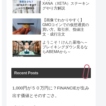
XANA（XETA）ステーキン
グやり方解説
【画像でわかりやすく】
GMOコインでの仮想通貨の
買い方。取引所、指値注
文・成行注文
ようこそ！けんた墓地へ～
ブレイキングダウン見るな
らABEMAから～
Recent Posts
1,000円が５０万円に？FiNANCiEが生み
出す価値とそのすごさ。