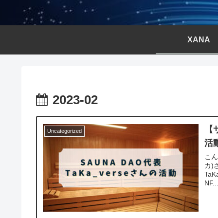
XANA
2023-02
【サ
Uncategorized
活
こん
カ)
Ta
NF..