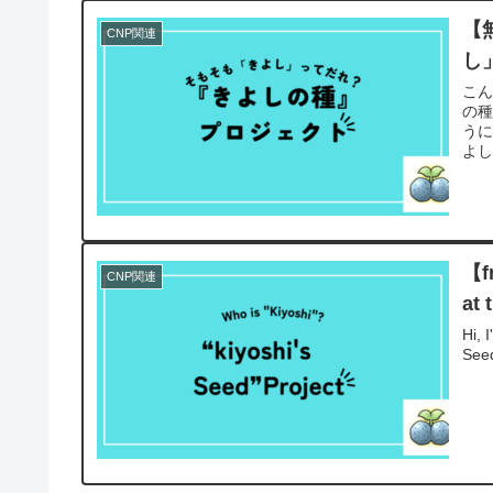
【
CNP関連
し
こん
の
うに
よし
【f
CNP関連
at 
Hi, 
Seed