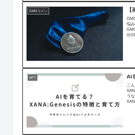
【
GMOコイン
GM
悩み
GM
分G
A
NFT
こん
XA
うな
XAN