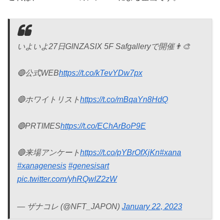
いよいよ27日GINZASIX 5F Safgalleryで開催👨‍🎨
🔵公式WEB
https://t.co/kTevYDw7px
🔵ホワイトリスト
https://t.co/mBqaYn8HdQ
🔵PRTIMES
https://t.co/EChArBoP9E
🔵来場アンケート
https://t.co/pYBrOfXjKn
#xana
#xanagenesis
#genesisart
pic.twitter.com/yhRQwlZ2zW
— ザナコレ (@NFT_JAPON)
January 22, 2023