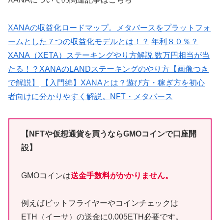
XANAの収益化ロードマップ。メタバースをプラットフォ
ームとした７つの収益化モデルとは！？
年利８０％？
XANA（XETA）ステーキングやり方解説
数万円相当が当
たる！？XANAのLANDステーキングのやり方【画像つき
で解説】
【入門編】XANAとは？遊び方・稼ぎ方を初心
者向けに分かりやすく解説。NFT・メタバース
【NFTや仮想通貨を買うならGMOコインで口座開
設】
GMOコインは
送金手数料がかかりません。
例えばビットフライヤーやコインチェックは
ETH（イーサ）の送金に0.005ETH必要です。