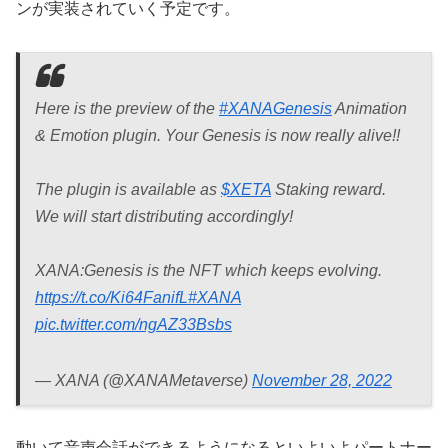
ンが実装されていく予定です。
Here is the preview of the
#XANAGenesis
Animation
& Emotion plugin. Your Genesis is now really alive!!
The plugin is available as
$XETA
Staking reward.
We will start distributing accordingly!
XANA:Genesis is the NFT which keeps evolving.
https://t.co/Ki64FanifL
#XANA
pic.twitter.com/ngAZ33Bsbs
— XANA (@XANAMetaverse)
November 28, 2022
動いて音声会話ができるようになるといよいよパートナー