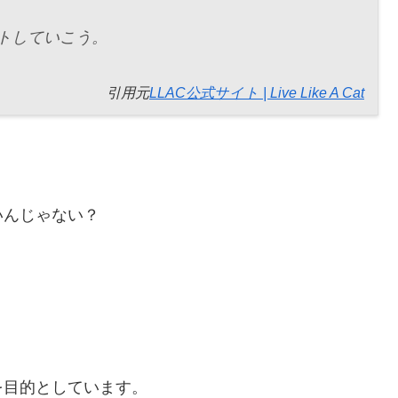
トしていこう。
引用元
LLAC公式サイト | Live Like A Cat
いんじゃない？
を目的としています。