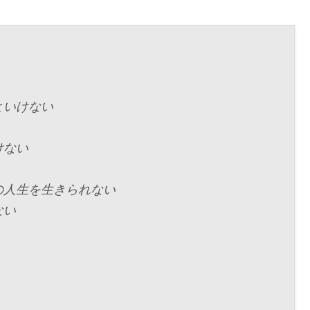
といけない
けない
の人生を生きられない
ない
。