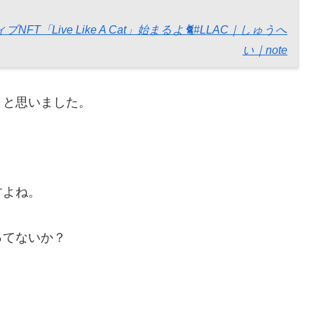
T「Live Like A Cat」始まるよ🐈#LLAC｜しゅうへ
い｜note
？と思いました。
すよね。
ってないか？