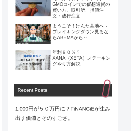
GMOコインでの仮想通貨の
買い方。取引所、指値注
文・成行注文
ようこそ！けんた墓地へ～
ブレイキングダウン見るな
らABEMAから～
年利８０％？
XANA（XETA）ステーキン
グやり方解説
Recent Posts
1,000円が５０万円に？FiNANCiEが生み
出す価値とそのすごさ。