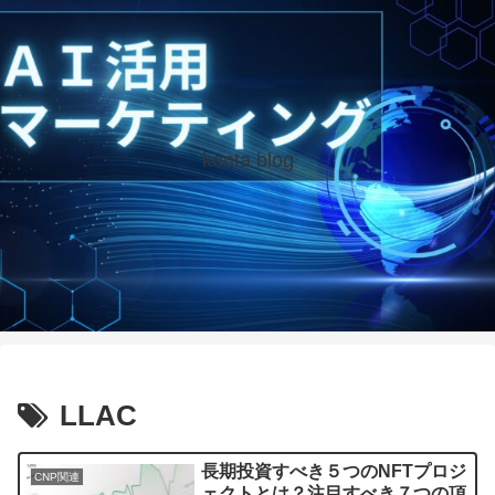
kenta blog
LLAC
長期投資すべき５つのNFTプロジ
CNP関連
ェクトとは？注目すべき７つの項