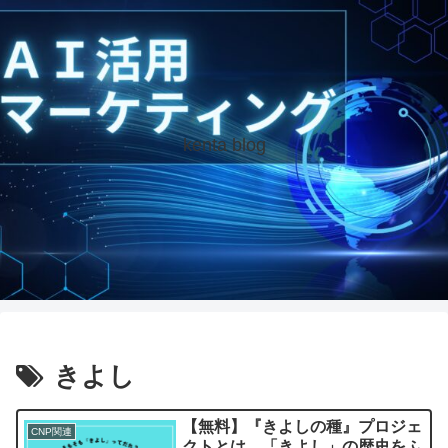
kenta blog
きよし
【無料】『きよしの種』プロジェ
CNP関連
クトとは。「きよし」の歴史をふ