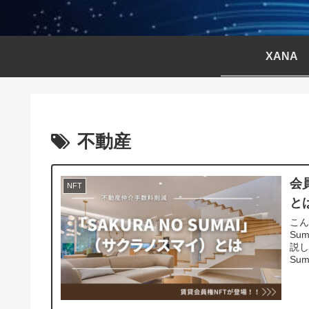
XANA
不動産
会員
NFT
と
こん
Su
説し
Sum